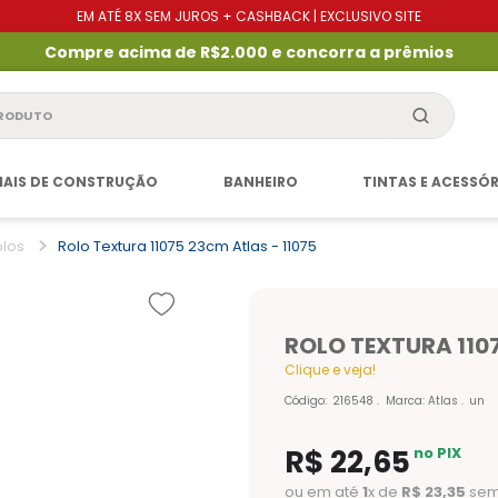
EM ATÉ 8X SEM JUROS + CASHBACK | EXCLUSIVO SITE
Compre acima de R$2.000 e concorra a prêmios
produto
IAIS DE CONSTRUÇÃO
BANHEIRO
TINTAS E ACESSÓ
olos
Rolo Textura 11075 23cm Atlas - 11075
ROLO TEXTURA 1107
Clique e veja!
Código
:
216548
Marca:
Atlas
un
R$
22
,
65
no PIX
ou em até
1
x de
R$
23
,
35
sem