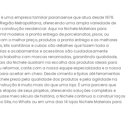
o é uma empresa familiar paranaense que atua desde 1976.
a Região Metropolitana, oferecendo uma ampla variedade de
construção residencial. Aqui na Nichele Materiais para
mil modelos a pronta entrega de porcelanatos, pisos, ou
 com o melhor preço, produtos a pronta entrega e as melhores
 kits sanitários e cubas são detalhes que fazem toda a
álvulas e acabamentos e acessórios são cuidadosamente
esa trabalha com marcas renomadas, garantindo qualidade,
nais da Nichele auxiliam na escolha dos produtos ideais para
ou reformar, conte com a nossa equipe especializada e a nossa
ra acertar em cheio. Desde cimento e tijolos até ferramentas
Nichele preza pela qualidade dos produtos e pela agilidade na
onstrução é muito mais do que uma loja. É uma parceira que
 etapas de seus projetos, oferecendo soluções completas e
e meio século de história, a Nichele continua a construir laços
o Site, no Whats ou em uma das 14 lojas Nichele Materiais para