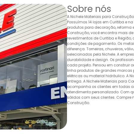
Sobre nós
A Nichele Materiais para Construçã
Possuímos 14 lojas em Curitiba e n
produtos para decoração, reforma e 
Construção, você encontra mais de 
revestimentos de Curitiba e Região,
condições de pagamento. Os metais,
diferença. Torneiras, chuveiros, v
selecionados pela Nichele. A empr
durabilidade e design. Os profissio
cada projeto. Pensou em construir 
linha produtos de grandes marcas pa
elétricas ou material hidráulico. A 
entrega. A Nichele Materiais para C
acompanha os clientes em todas as
atendimento personalizado. Com quas
sólidos com seus clientes. Compre n
Construção.