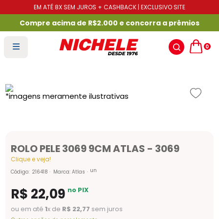
EM ATÉ 8X SEM JUROS + CASHBACK | EXCLUSIVO SITE
Compre acima de R$2.000 e concorra a prêmios
0
ROLO PELE 3069 9CM ATLAS - 3069
Clique e veja!
un
Código
:
216418
Marca:
Atlas
R$
22
,
09
no PIX
ou em até
1
x de
R$
22
,
77
sem juros