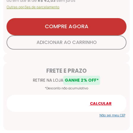
ou em até
1
x de
R$
42
,
03
sem juros
Outras opções de parcelamento
COMPRE AGORA
ADICIONAR AO CARRINHO
Não sei meu CEP