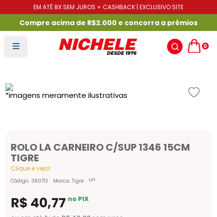
EM ATÉ 8X SEM JUROS + CASHBACK | EXCLUSIVO SITE
Compre acima de R$2.000 e concorra a prêmios
0
ROLO LA CARNEIRO C/SUP 1346 15CM
TIGRE
Clique e veja!
un
Código
:
380713
Marca:
Tigre
R$
40
,
77
no PIX