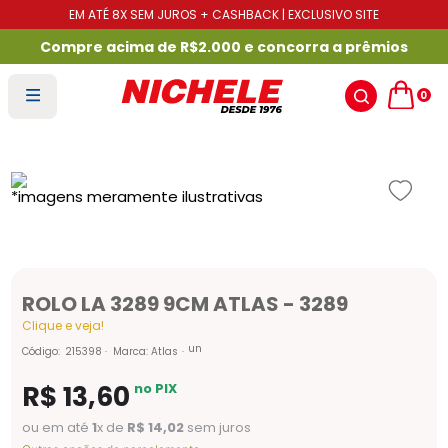
EM ATÉ 8X SEM JUROS + CASHBACK | EXCLUSIVO SITE
Compre acima de R$2.000 e concorra a prêmios
0
ROLO LA 3289 9CM ATLAS - 3289
Clique e veja!
un
Código
:
215398
Marca:
Atlas
R$
13
,
60
no PIX
ou em até
1
x de
R$
14
,
02
sem juros