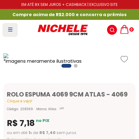
EM ATÉ 8X SEM JUROS + CASHBACK | EXCLUSIVO SITE
Compre acima de R$2.000 e concorra a prêmios
0
ROLO ESPUMA 4069 9CM ATLAS - 4069
Clique e veja!
un
Código
:
208369
Marca:
Atlas
R$
7
,
18
no PIX
ou em até
1
x de
R$
7
,
40
sem juros