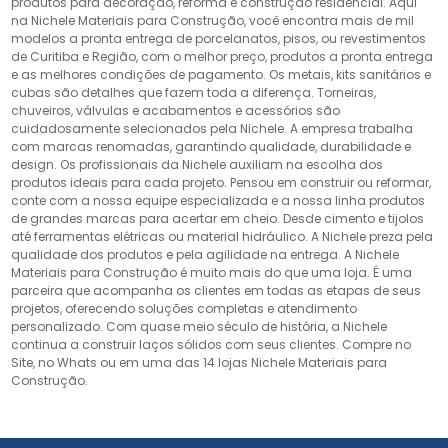
produtos para decoração, reforma e construção residencial. Aqui
na Nichele Materiais para Construção, você encontra mais de mil
modelos a pronta entrega de porcelanatos, pisos, ou revestimentos
de Curitiba e Região, com o melhor preço, produtos a pronta entrega
e as melhores condições de pagamento. Os metais, kits sanitários e
cubas são detalhes que fazem toda a diferença. Torneiras,
chuveiros, válvulas e acabamentos e acessórios são
cuidadosamente selecionados pela Nichele. A empresa trabalha
com marcas renomadas, garantindo qualidade, durabilidade e
design. Os profissionais da Nichele auxiliam na escolha dos
produtos ideais para cada projeto. Pensou em construir ou reformar,
conte com a nossa equipe especializada e a nossa linha produtos
de grandes marcas para acertar em cheio. Desde cimento e tijolos
até ferramentas elétricas ou material hidráulico. A Nichele preza pela
qualidade dos produtos e pela agilidade na entrega. A Nichele
Materiais para Construção é muito mais do que uma loja. É uma
parceira que acompanha os clientes em todas as etapas de seus
projetos, oferecendo soluções completas e atendimento
personalizado. Com quase meio século de história, a Nichele
continua a construir laços sólidos com seus clientes. Compre no
Site, no Whats ou em uma das 14 lojas Nichele Materiais para
Construção.