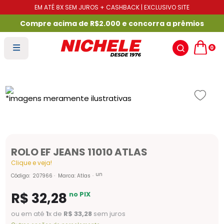
EM ATÉ 8X SEM JUROS + CASHBACK | EXCLUSIVO SITE
Compre acima de R$2.000 e concorra a prêmios
0
ROLO EF JEANS 11010 ATLAS
Clique e veja!
un
Código
:
207966
Marca:
Atlas
R$
32
,
28
no PIX
ou em até
1
x de
R$
33
,
28
sem juros