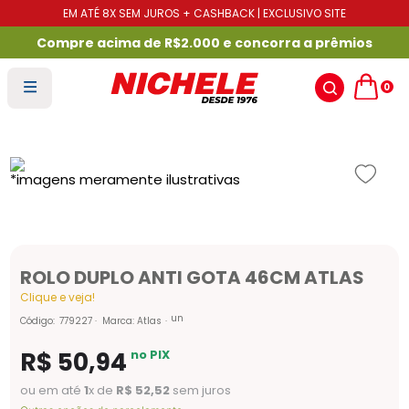
EM ATÉ 8X SEM JUROS + CASHBACK | EXCLUSIVO SITE
Compre acima de R$2.000 e concorra a prêmios
0
ROLO DUPLO ANTI GOTA 46CM ATLAS
Clique e veja!
un
Código
:
779227
Marca:
Atlas
R$
50
,
94
no PIX
ou em até
1
x de
R$
52
,
52
sem juros