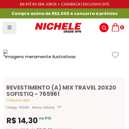
EM ATÉ 8X SEM JUROS + CASHBACK | EXCLUSIVO SITE
Compre acima de R$2.000 e concorra a prêmios
0
REVESTIMENTO (A) MIX TRAVEL 20X20
SOFISTIQ - 765961
Clique e veja!
un
Código
:
765961
Marca:
Sofistiq
R$
14
,
30
no PIX