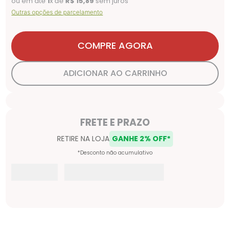
ou em até
1
x de
R$
15
,
89
sem juros
Outras opções de parcelamento
COMPRE AGORA
ADICIONAR AO CARRINHO