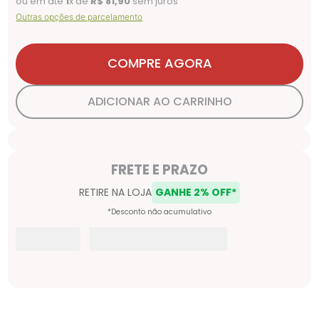
ou em até
1
x de
R$
81
,
90
sem juros
Outras opções de parcelamento
COMPRE AGORA
ADICIONAR AO CARRINHO