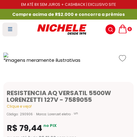
EM ATÉ 8X SEM JUROS + CASHBACK | EXCLUSIVO SITE
Compre acima de R$2.000 e concorra a prêmios
0
RESISTENCIA AQ VERSATIL 5500W
LORENZETTI 127V - 7589055
Clique e veja!
un
Código
:
290906
Marca:
Lorenzet eletro
R$
79
,
44
no PIX