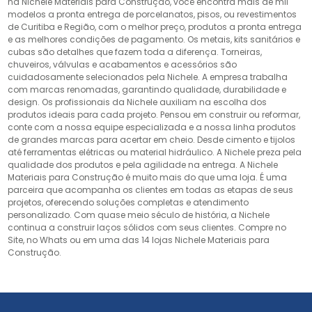
na Nichele Materiais para Construção, você encontra mais de mil
modelos a pronta entrega de porcelanatos, pisos, ou revestimentos
de Curitiba e Região, com o melhor preço, produtos a pronta entrega
e as melhores condições de pagamento. Os metais, kits sanitários e
cubas são detalhes que fazem toda a diferença. Torneiras,
chuveiros, válvulas e acabamentos e acessórios são
cuidadosamente selecionados pela Nichele. A empresa trabalha
com marcas renomadas, garantindo qualidade, durabilidade e
design. Os profissionais da Nichele auxiliam na escolha dos
produtos ideais para cada projeto. Pensou em construir ou reformar,
conte com a nossa equipe especializada e a nossa linha produtos
de grandes marcas para acertar em cheio. Desde cimento e tijolos
até ferramentas elétricas ou material hidráulico. A Nichele preza pela
qualidade dos produtos e pela agilidade na entrega. A Nichele
Materiais para Construção é muito mais do que uma loja. É uma
parceira que acompanha os clientes em todas as etapas de seus
projetos, oferecendo soluções completas e atendimento
personalizado. Com quase meio século de história, a Nichele
continua a construir laços sólidos com seus clientes. Compre no
Site, no Whats ou em uma das 14 lojas Nichele Materiais para
Construção.