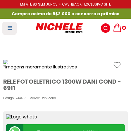
EM ATÉ 8X SEM JUROS + CASHBACK | EXCLUSIVO SITE
Compre acima de R$2.000 e concorra a prêmios
0
RELE FOTOELETRICO 1300W DANI COND -
6911
Código
:
734493
Marca:
Dani cond