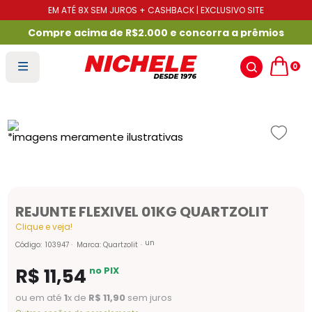
EM ATÉ 8X SEM JUROS + CASHBACK | EXCLUSIVO SITE
Compre acima de R$2.000 e concorra a prêmios
0
REJUNTE FLEXIVEL 01KG QUARTZOLIT
Clique e veja!
un
Código
:
103947
Marca:
Quartzolit
R$
11
,
54
no PIX
ou em até
1
x de
R$
11
,
90
sem juros