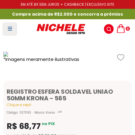
EM ATÉ 8X SEM JUROS + CASHBACK | EXCLUSIVO SITE
Compre acima de R$2.000 e concorra a prêmios
0
REGISTRO ESFERA SOLDAVEL UNIAO
50MM KRONA - 565
Clique e veja!
un
Código
:
307093
Marca:
Krona
R$
68
,
77
no PIX