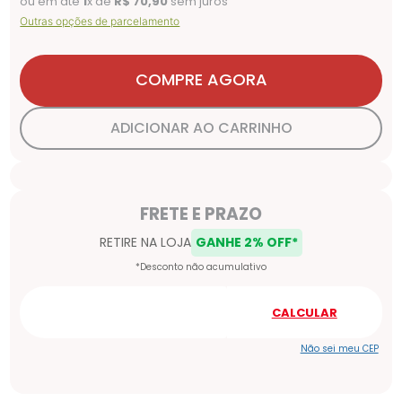
ou em até
1
x de
R$
70
,
90
sem juros
Outras opções de parcelamento
COMPRE AGORA
ADICIONAR AO CARRINHO
Não sei meu CEP