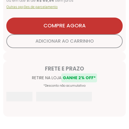
ou em até
1
x de
R$
69
,
84
sem juros
Outras opções de parcelamento
COMPRE AGORA
ADICIONAR AO CARRINHO