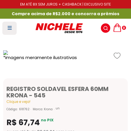
EM ATÉ 8X SEM JUROS + CASHBACK | EXCLUSIVO SITE
Compre acima de R$2.000 e concorra a prêmios
0
REGISTRO SOLDAVEL ESFERA 60MM
KRONA - 545
Clique e veja!
un
Código
:
618762
Marca:
Krona
R$
67
,
74
no PIX