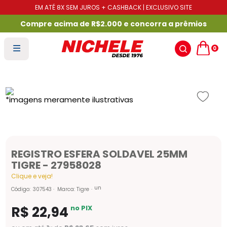
EM ATÉ 8X SEM JUROS + CASHBACK | EXCLUSIVO SITE
Compre acima de R$2.000 e concorra a prêmios
0
REGISTRO ESFERA SOLDAVEL 25MM
TIGRE - 27958028
Clique e veja!
un
Código
:
307543
Marca:
Tigre
R$
22
,
94
no PIX