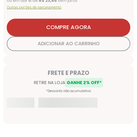
ou em até
1
x de
R$
23
,
65
sem juros
Outras opções de parcelamento
COMPRE AGORA
ADICIONAR AO CARRINHO