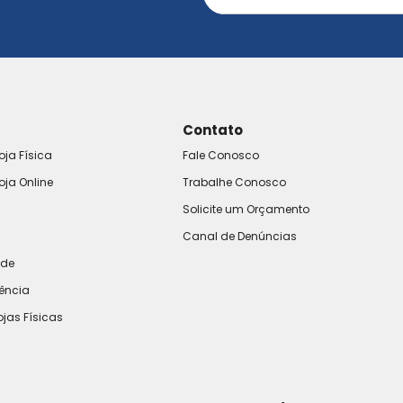
Contato
oja Física
Fale Conosco
oja Online
Trabalhe Conosco
Solicite um Orçamento
Canal de Denúncias
ade
rência
ojas Físicas