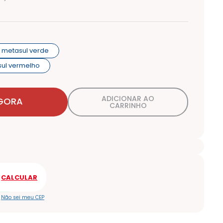
0l metasul verde
asul vermelho
ADICIONAR AO
GORA
CARRINHO
Não sei meu CEP