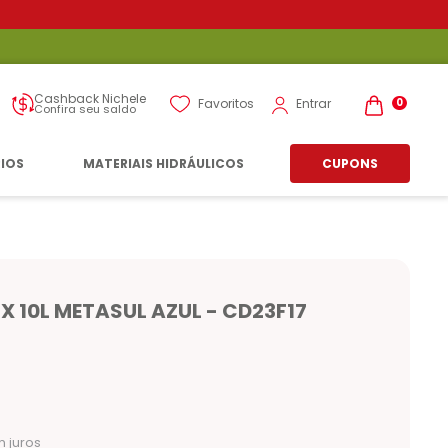
Cashback Nichele
Entrar
Favoritos
0
Confira seu saldo
RIOS
MATERIAIS HIDRÁULICOS
CUPONS
X 10L METASUL AZUL - CD23F17
 juros