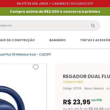
EM ATÉ 8X SEM JUROS + CASHBACK | EXCLUSIVO SITE
Compre acima de R$2.000 e concorra a prêmios
produto
IAIS DE CONSTRUÇÃO
BANHEIRO
TINTAS E ACESSÓ
l Flux 10l Metasul Azul - Cd23f17
REGADOR DUAL FLU
Clique e veja!
Código
:
137706
Marca:
Metasul
un
R$
23
,
95
no PIX
ou em até
1
x de
R$
24
,
69
sem