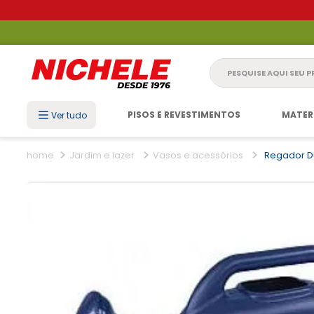
Pesquise aqui seu 
PISOS E REVESTIMENTOS
MATER
Ver tudo
Jardim e lazer
Vasos e acessórios
Regador Dua