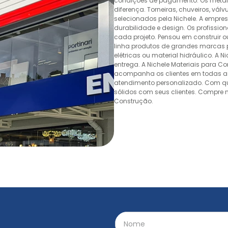
condições de pagamento. Os metais,
diferença. Torneiras, chuveiros, v
selecionados pela Nichele. A empr
durabilidade e design. Os profissio
cada projeto. Pensou em construir 
linha produtos de grandes marcas pa
elétricas ou material hidráulico. A 
entrega. A Nichele Materiais para C
acompanha os clientes em todas as
atendimento personalizado. Com quas
sólidos com seus clientes. Compre n
Construção.