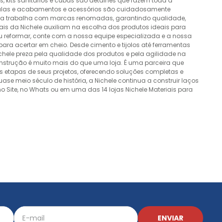
 kits sanitários e cubas são detalhes que fazem toda a
álvulas e acabamentos e acessórios são cuidadosamente
esa trabalha com marcas renomadas, garantindo qualidade,
nais da Nichele auxiliam na escolha dos produtos ideais para
ou reformar, conte com a nossa equipe especializada e a nossa
ra acertar em cheio. Desde cimento e tijolos até ferramentas
Nichele preza pela qualidade dos produtos e pela agilidade na
onstrução é muito mais do que uma loja. É uma parceira que
 etapas de seus projetos, oferecendo soluções completas e
e meio século de história, a Nichele continua a construir laços
o Site, no Whats ou em uma das 14 lojas Nichele Materiais para
ENVIAR