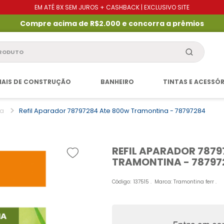
EM ATÉ 8X SEM JUROS + CASHBACK | EXCLUSIVO SITE
Compre acima de R$2.000 e concorra a prêmios
produto
IAIS DE CONSTRUÇÃO
BANHEIRO
TINTAS E ACESSÓ
ma
Refil Aparador 78797284 Ate 800w Tramontina - 78797284
REFIL APARADOR 7879
TRAMONTINA - 78797
Código
:
137515
Marca:
Tramontina ferr