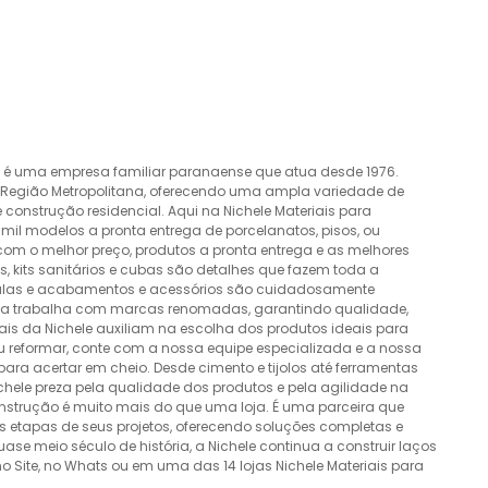
o é uma empresa familiar paranaense que atua desde 1976.
a Região Metropolitana, oferecendo uma ampla variedade de
construção residencial. Aqui na Nichele Materiais para
mil modelos a pronta entrega de porcelanatos, pisos, ou
 com o melhor preço, produtos a pronta entrega e as melhores
 kits sanitários e cubas são detalhes que fazem toda a
álvulas e acabamentos e acessórios são cuidadosamente
esa trabalha com marcas renomadas, garantindo qualidade,
nais da Nichele auxiliam na escolha dos produtos ideais para
ou reformar, conte com a nossa equipe especializada e a nossa
ra acertar em cheio. Desde cimento e tijolos até ferramentas
Nichele preza pela qualidade dos produtos e pela agilidade na
onstrução é muito mais do que uma loja. É uma parceira que
 etapas de seus projetos, oferecendo soluções completas e
e meio século de história, a Nichele continua a construir laços
o Site, no Whats ou em uma das 14 lojas Nichele Materiais para