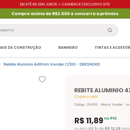
EM ATÉ 8X SEM JUROS + CASHBACK | EXCLUSIVO SITE
Compre acima de R$2.000 e concorra a prêmios
produto
IAIS DE CONSTRUÇÃO
BANHEIRO
TINTAS E ACESSÓ
Rebite Aluminio 4x10mm Vonder C/100 - 2891240100
REBITE ALUMINIO 
Clique e veja!
Código
:
264730
Marca:
Vonder
un
R$
11
,
89
no PIX
ou em até
1
x de
R$
12
,
26
sem 