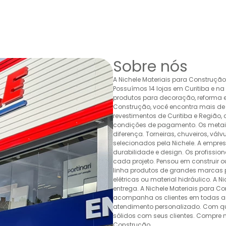
Sobre nós
A Nichele Materiais para Construçã
Possuímos 14 lojas em Curitiba e n
produtos para decoração, reforma e 
Construção, você encontra mais de 
revestimentos de Curitiba e Região,
condições de pagamento. Os metais,
diferença. Torneiras, chuveiros, v
selecionados pela Nichele. A empr
durabilidade e design. Os profissio
cada projeto. Pensou em construir 
linha produtos de grandes marcas pa
elétricas ou material hidráulico. A 
entrega. A Nichele Materiais para C
acompanha os clientes em todas as
atendimento personalizado. Com quas
sólidos com seus clientes. Compre n
Construção.