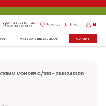
Cashback Nichele
Entrar
Favoritos
0
Confira seu saldo
RIOS
MATERIAIS HIDRÁULICOS
CUPONS
4X10MM VONDER C/100 - 2891240100
juros