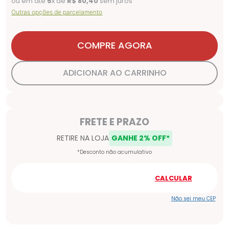
ou em até
5
x de
R$
80
,
40
sem juros
Outras opções de parcelamento
COMPRE AGORA
ADICIONAR AO CARRINHO
Não sei meu CEP