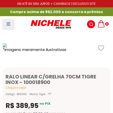
EM ATÉ 8X SEM JUROS + CASHBACK | EXCLUSIVO SITE
Compre acima de R$2.000 e concorra a prêmios
0
RALO LINEAR C/GRELHA 70CM TIGRE
INOX - 100018900
Clique e veja!
un
Código
:
489065
Marca:
Tigre
R$
389
,
95
no PIX