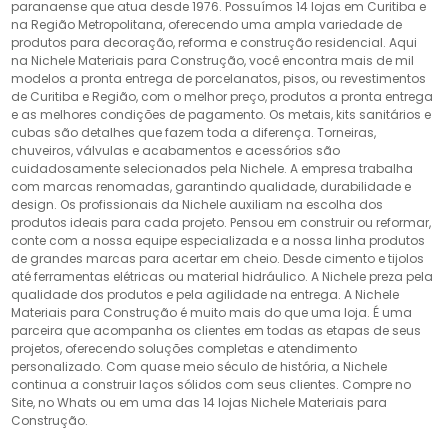
paranaense que atua desde 1976. Possuímos 14 lojas em Curitiba e
na Região Metropolitana, oferecendo uma ampla variedade de
produtos para decoração, reforma e construção residencial. Aqui
na Nichele Materiais para Construção, você encontra mais de mil
modelos a pronta entrega de porcelanatos, pisos, ou revestimentos
de Curitiba e Região, com o melhor preço, produtos a pronta entrega
e as melhores condições de pagamento. Os metais, kits sanitários e
cubas são detalhes que fazem toda a diferença. Torneiras,
chuveiros, válvulas e acabamentos e acessórios são
cuidadosamente selecionados pela Nichele. A empresa trabalha
com marcas renomadas, garantindo qualidade, durabilidade e
design. Os profissionais da Nichele auxiliam na escolha dos
produtos ideais para cada projeto. Pensou em construir ou reformar,
conte com a nossa equipe especializada e a nossa linha produtos
de grandes marcas para acertar em cheio. Desde cimento e tijolos
até ferramentas elétricas ou material hidráulico. A Nichele preza pela
qualidade dos produtos e pela agilidade na entrega. A Nichele
Materiais para Construção é muito mais do que uma loja. É uma
parceira que acompanha os clientes em todas as etapas de seus
projetos, oferecendo soluções completas e atendimento
personalizado. Com quase meio século de história, a Nichele
continua a construir laços sólidos com seus clientes. Compre no
Site, no Whats ou em uma das 14 lojas Nichele Materiais para
Construção.