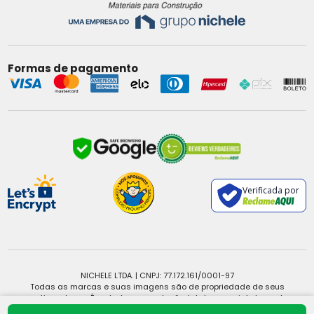
Formas de pagamento
Verificada por
NICHELE LTDA. | CNPJ: 77.172.161/0001-97
Todas as marcas e suas imagens são de propriedade de seus
respectivos donos. É vedada a reprodução, total ou parcial, de qualquer
conteúdo sem expressa autorização.