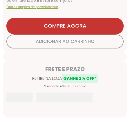
ou em até
1
x de
R$
13
,
95
sem juros
Outras opções de parcelamento
COMPRE AGORA
ADICIONAR AO CARRINHO