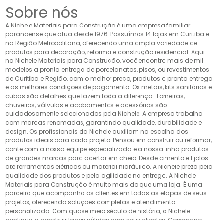
Sobre nós
A Nichele Materiais para Construção é uma empresa familiar
paranaense que atua desde 1976. Possuímos 14 lojas em Curitiba e
na Região Metropolitana, oferecendo uma ampla variedade de
produtos para decoração, reforma e construção residencial. Aqui
na Nichele Materiais para Construção, você encontra mais de mil
modelos a pronta entrega de porcelanatos, pisos, ou revestimentos
de Curitiba e Região, com o melhor preço, produtos a pronta entrega
e as melhores condições de pagamento. Os metais, kits sanitários e
cubas são detalhes que fazem toda a diferença. Torneiras,
chuveiros, válvulas e acabamentos e acessórios são
cuidadosamente selecionados pela Nichele. A empresa trabalha
com marcas renomadas, garantindo qualidade, durabilidade e
design. Os profissionais da Nichele auxiliam na escolha dos
produtos ideais para cada projeto. Pensou em construir ou reformar,
conte com a nossa equipe especializada e a nossa linha produtos
de grandes marcas para acertar em cheio. Desde cimento e tijolos
até ferramentas elétricas ou material hidráulico. A Nichele preza pela
qualidade dos produtos e pela agilidade na entrega. A Nichele
Materiais para Construção é muito mais do que uma loja. É uma
parceira que acompanha os clientes em todas as etapas de seus
projetos, oferecendo soluções completas e atendimento
personalizado. Com quase meio século de história, a Nichele
continua a construir laços sólidos com seus clientes. Compre no