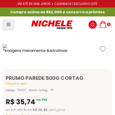
EM ATÉ 8X SEM JUROS + CASHBACK | EXCLUSIVO SITE
Compre acima de R$2.000 e concorra a prêmios
0
PRUMO PAREDE 500G CORTAG
Clique e veja!
un
Código
:
770507
Marca:
Cortag
R$
35
,
74
no PIX
ou em até
1
x de
R$
36
,
85
sem juros