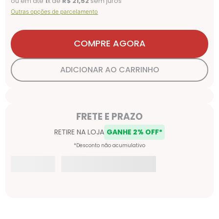
ou em até
1
x de
R$
21
,
52
sem juros
Outras opções de parcelamento
COMPRE AGORA
ADICIONAR AO CARRINHO