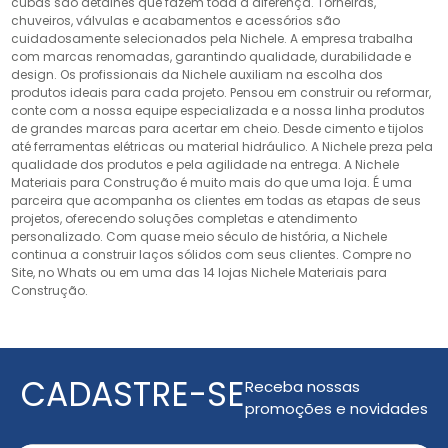
cubas são detalhes que fazem toda a diferença. Torneiras,
chuveiros, válvulas e acabamentos e acessórios são
cuidadosamente selecionados pela Nichele. A empresa trabalha
com marcas renomadas, garantindo qualidade, durabilidade e
design. Os profissionais da Nichele auxiliam na escolha dos
produtos ideais para cada projeto. Pensou em construir ou reformar,
conte com a nossa equipe especializada e a nossa linha produtos
de grandes marcas para acertar em cheio. Desde cimento e tijolos
até ferramentas elétricas ou material hidráulico. A Nichele preza pela
qualidade dos produtos e pela agilidade na entrega. A Nichele
Materiais para Construção é muito mais do que uma loja. É uma
parceira que acompanha os clientes em todas as etapas de seus
projetos, oferecendo soluções completas e atendimento
personalizado. Com quase meio século de história, a Nichele
continua a construir laços sólidos com seus clientes. Compre no
Site, no Whats ou em uma das 14 lojas Nichele Materiais para
Construção.
CADASTRE-SE
Receba nossas
promoções e novidades