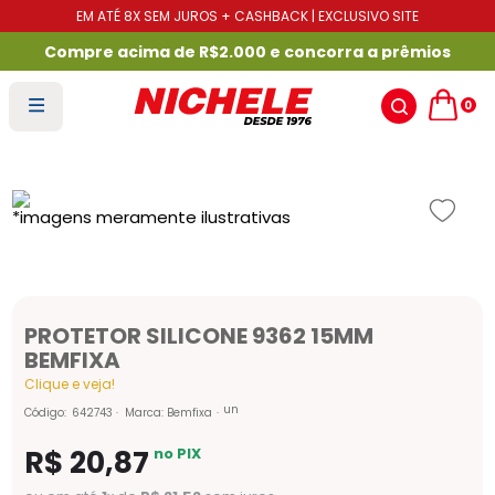
EM ATÉ 8X SEM JUROS + CASHBACK | EXCLUSIVO SITE
Compre acima de R$2.000 e concorra a prêmios
0
PROTETOR SILICONE 9362 15MM
BEMFIXA
Clique e veja!
un
Código
:
642743
Marca:
Bemfixa
R$
20
,
87
no PIX