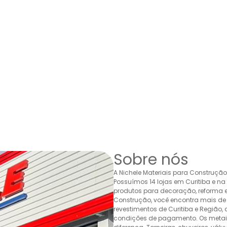
Sobre nós
A Nichele Materiais para Construçã
Possuímos 14 lojas em Curitiba e n
produtos para decoração, reforma e 
Construção, você encontra mais de 
revestimentos de Curitiba e Região,
condições de pagamento. Os metais,