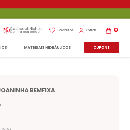
Cashback Nichele
Entrar
Favoritos
0
Confira seu saldo
RIOS
MATERIAIS HIDRÁULICOS
CUPONS
JOANINHA BEMFIXA
n
 juros