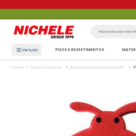
Pesquise aqui seu 
PISOS E REVESTIMENTOS
MATER
Ver tudo
Portas e janelas
Acessórios para instalação
P