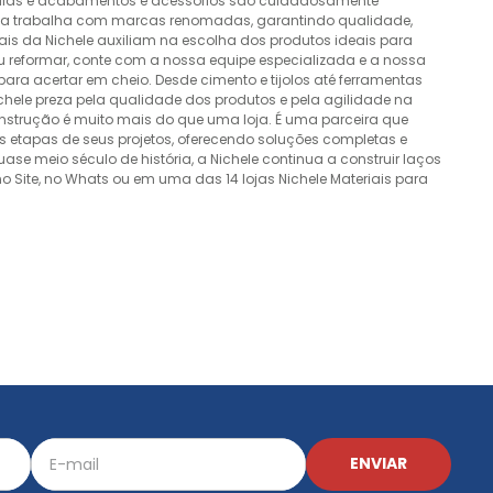
álvulas e acabamentos e acessórios são cuidadosamente
esa trabalha com marcas renomadas, garantindo qualidade,
nais da Nichele auxiliam na escolha dos produtos ideais para
ou reformar, conte com a nossa equipe especializada e a nossa
ra acertar em cheio. Desde cimento e tijolos até ferramentas
Nichele preza pela qualidade dos produtos e pela agilidade na
onstrução é muito mais do que uma loja. É uma parceira que
 etapas de seus projetos, oferecendo soluções completas e
e meio século de história, a Nichele continua a construir laços
o Site, no Whats ou em uma das 14 lojas Nichele Materiais para
ENVIAR