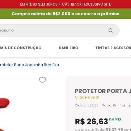
EM ATÉ 8X SEM JUROS + CASHBACK | EXCLUSIVO SITE
Compre acima de R$2.000 e concorra a prêmios
produto
IAIS DE CONSTRUÇÃO
BANHEIRO
TINTAS E ACESSÓ
rotetor Porta Joaninha Bemfixa
PROTETOR PORTA 
Clique e veja!
Código
:
562126
Marca:
Bemfixa
u
R$
26
,
63
no PIX
ou em até
1
x de
R$
27
,
45
sem