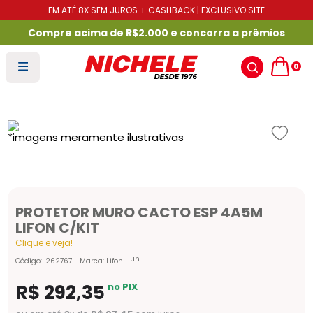
EM ATÉ 8X SEM JUROS + CASHBACK | EXCLUSIVO SITE
Compre acima de R$2.000 e concorra a prêmios
0
PROTETOR MURO CACTO ESP 4A5M
LIFON C/KIT
Clique e veja!
un
Código
:
262767
Marca:
Lifon
R$
292
,
35
no PIX