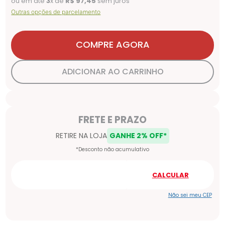
ou em até
3
x de
R$
97
,
45
sem juros
Outras opções de parcelamento
COMPRE AGORA
ADICIONAR AO CARRINHO
Não sei meu CEP