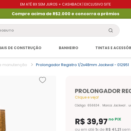
EM ATÉ 8X SEM JUROS + CASHBACK | EXCLUSIVO SITE
Compre acima de R$2.000 e concorra a prêmios
produto
IAIS DE CONSTRUÇÃO
BANHEIRO
TINTAS E ACESSÓ
 e manutenção
Prolongador Registro 1/2x48mm Jackwal - 012951
PROLONGADOR REG
Clique e veja!
Código
:
656634
Marca:
Jackwal
u
R$
39
,
97
no PIX
ou em até
1
x de
R$
41
,
21
sem 