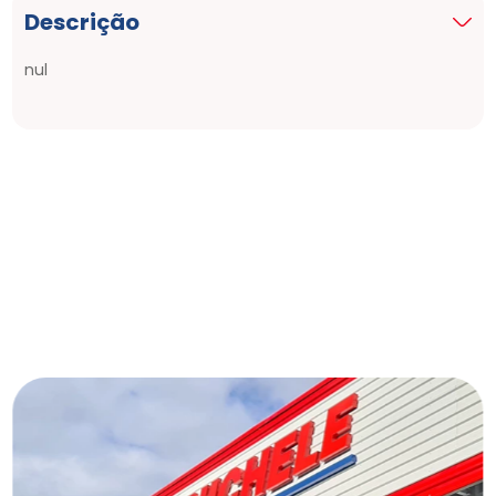
Descrição
nul