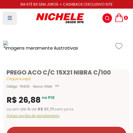
EM ATÉ 8X SEM JUROS + CASHBACK | EXCLUSIVO SITE
0
PREGO ACO C/C 15X21 NIBRA C/100
Clique e veja!
un
Código
:
716635
Marca:
Nitek
R$
26
,
88
no PIX
ou em até
1
x de
R$
27
,
71
sem juros
Outras opções de parcelamento