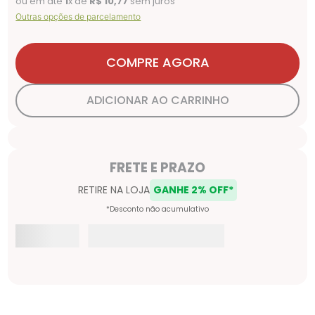
ou em até
1
x de
R$
10
,
77
sem juros
Outras opções de parcelamento
COMPRE AGORA
ADICIONAR AO CARRINHO