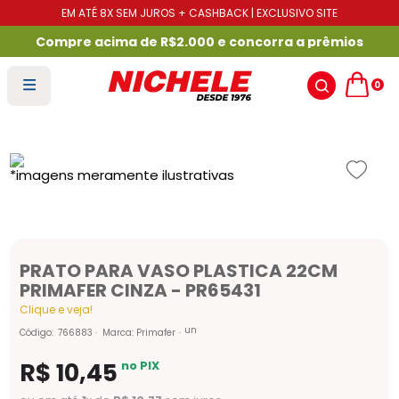
EM ATÉ 8X SEM JUROS + CASHBACK | EXCLUSIVO SITE
Compre acima de R$2.000 e concorra a prêmios
0
PRATO PARA VASO PLASTICA 22CM
PRIMAFER CINZA - PR65431
Clique e veja!
un
Código
:
766883
Marca:
Primafer
R$
10
,
45
no PIX