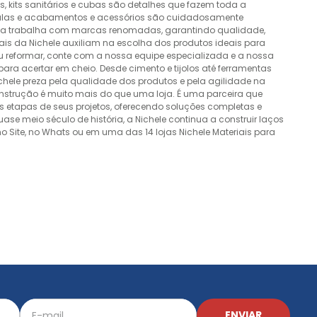
 kits sanitários e cubas são detalhes que fazem toda a
álvulas e acabamentos e acessórios são cuidadosamente
esa trabalha com marcas renomadas, garantindo qualidade,
nais da Nichele auxiliam na escolha dos produtos ideais para
ou reformar, conte com a nossa equipe especializada e a nossa
ra acertar em cheio. Desde cimento e tijolos até ferramentas
Nichele preza pela qualidade dos produtos e pela agilidade na
onstrução é muito mais do que uma loja. É uma parceira que
 etapas de seus projetos, oferecendo soluções completas e
e meio século de história, a Nichele continua a construir laços
o Site, no Whats ou em uma das 14 lojas Nichele Materiais para
ENVIAR