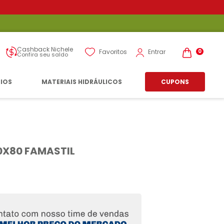
Cashback Nichele
Entrar
Favoritos
0
Confira seu saldo
RIOS
MATERIAIS HIDRÁULICOS
CUPONS
20X80 FAMASTIL