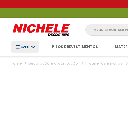
Pesquise aqui seu 
PISOS E REVESTIMENTOS
MATER
Ver tudo
Decoração e organização
Prateleiras e nichos