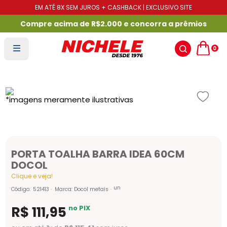
EM ATÉ 8X SEM JUROS + CASHBACK | EXCLUSIVO SITE
Compre acima de R$2.000 e concorra a prêmios
0
PORTA TOALHA BARRA IDEA 60CM
DOCOL
Clique e veja!
un
Código
:
521413
Marca:
Docol metais
R$
111
,
95
no PIX