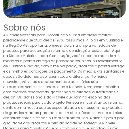
Sobre nós
A Nichele Materiais para Construção é uma empresa familiar
paranaense que atua desde 1976. Possuímos 14 lojas em Curitiba e
na Região Metropolitana, oferecendo uma ampla variedade de
produtos para decoração, reforma e construção residencial. Aqui
na Nichele Materiais para Construção, você encontra mais de mil
modelos a pronta entrega de porcelanatos, pisos, ou revestimentos
de Curitiba e Região, com o melhor preço, produtos a pronta entrega
e as melhores condições de pagamento. Os metais, kits sanitários e
cubas são detalhes que fazem toda a diferença. Torneiras,
chuveiros, válvulas e acabamentos e acessórios são
cuidadosamente selecionados pela Nichele. A empresa trabalha
com marcas renomadas, garantindo qualidade, durabilidade e
design. Os profissionais da Nichele auxiliam na escolha dos
produtos ideais para cada projeto. Pensou em construir ou reformar,
conte com a nossa equipe especializada e a nossa linha produtos
de grandes marcas para acertar em cheio. Desde cimento e tijolos
até ferramentas elétricas ou material hidráulico. A Nichele preza pela
qualidade dos produtos e pela agilidade na entrega. A Nichele
Materiais para Construção é muito mais do que uma loja. É uma