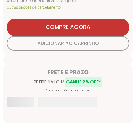
ou em até
1
x de
R$
115
,
41
sem juros
Outras opções de parcelamento
COMPRE AGORA
ADICIONAR AO CARRINHO