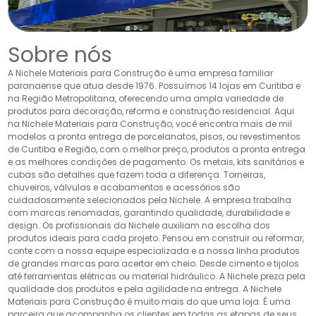
Sobre nós
A Nichele Materiais para Construção é uma empresa familiar
paranaense que atua desde 1976. Possuímos 14 lojas em Curitiba e
na Região Metropolitana, oferecendo uma ampla variedade de
produtos para decoração, reforma e construção residencial. Aqui
na Nichele Materiais para Construção, você encontra mais de mil
modelos a pronta entrega de porcelanatos, pisos, ou revestimentos
de Curitiba e Região, com o melhor preço, produtos a pronta entrega
e as melhores condições de pagamento. Os metais, kits sanitários e
cubas são detalhes que fazem toda a diferença. Torneiras,
chuveiros, válvulas e acabamentos e acessórios são
cuidadosamente selecionados pela Nichele. A empresa trabalha
com marcas renomadas, garantindo qualidade, durabilidade e
design. Os profissionais da Nichele auxiliam na escolha dos
produtos ideais para cada projeto. Pensou em construir ou reformar,
conte com a nossa equipe especializada e a nossa linha produtos
de grandes marcas para acertar em cheio. Desde cimento e tijolos
até ferramentas elétricas ou material hidráulico. A Nichele preza pela
qualidade dos produtos e pela agilidade na entrega. A Nichele
Materiais para Construção é muito mais do que uma loja. É uma
parceira que acompanha os clientes em todas as etapas de seus