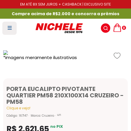
EM ATÉ 8X SEM JUROS + CASHBACK | EXCLUSIVO SITE
Compre acima de R$2.000 e concorra a prêmios
0
PORTA EUCALIPTO PIVOTANTE
QUARTIER PM58 210X100X14 CRUZEIRO -
PM58
Clique e veja!
un
Código
:
167147
Marca:
Cruzeiro
R$
2
.
621
,
65
no PIX