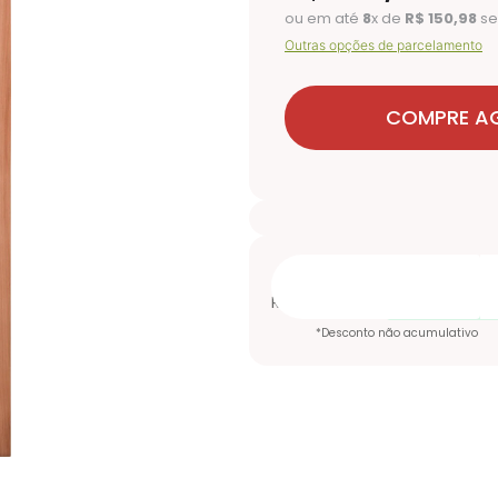
ou em até
8
x de
R$
150
,
98
se
Outras opções de parcelamento
COMPRE A