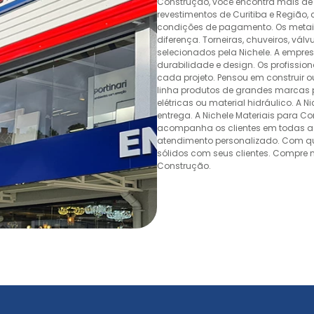
Construção, você encontra mais de 
revestimentos de Curitiba e Região,
condições de pagamento. Os metais,
diferença. Torneiras, chuveiros, v
selecionados pela Nichele. A empr
durabilidade e design. Os profissio
cada projeto. Pensou em construir 
linha produtos de grandes marcas pa
elétricas ou material hidráulico. A 
entrega. A Nichele Materiais para C
acompanha os clientes em todas as
atendimento personalizado. Com quas
sólidos com seus clientes. Compre n
Construção.