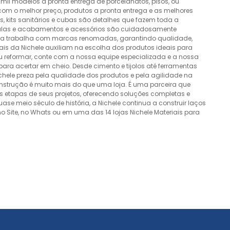
mil modelos a pronta entrega de porcelanatos, pisos, ou
 com o melhor preço, produtos a pronta entrega e as melhores
 kits sanitários e cubas são detalhes que fazem toda a
álvulas e acabamentos e acessórios são cuidadosamente
esa trabalha com marcas renomadas, garantindo qualidade,
nais da Nichele auxiliam na escolha dos produtos ideais para
ou reformar, conte com a nossa equipe especializada e a nossa
ra acertar em cheio. Desde cimento e tijolos até ferramentas
Nichele preza pela qualidade dos produtos e pela agilidade na
onstrução é muito mais do que uma loja. É uma parceira que
 etapas de seus projetos, oferecendo soluções completas e
e meio século de história, a Nichele continua a construir laços
o Site, no Whats ou em uma das 14 lojas Nichele Materiais para