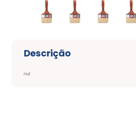
Descrição
nul