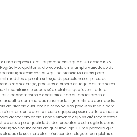
o é uma empresa familiar paranaense que atua desde 1976.
a Região Metropolitana, oferecendo uma ampla variedade de
construção residencial. Aqui na Nichele Materiais para
mil modelos a pronta entrega de porcelanatos, pisos, ou
 com o melhor preço, produtos a pronta entrega e as melhores
 kits sanitários e cubas são detalhes que fazem toda a
álvulas e acabamentos e acessórios são cuidadosamente
esa trabalha com marcas renomadas, garantindo qualidade,
nais da Nichele auxiliam na escolha dos produtos ideais para
ou reformar, conte com a nossa equipe especializada e a nossa
ra acertar em cheio. Desde cimento e tijolos até ferramentas
Nichele preza pela qualidade dos produtos e pela agilidade na
onstrução é muito mais do que uma loja. É uma parceira que
 etapas de seus projetos, oferecendo soluções completas e