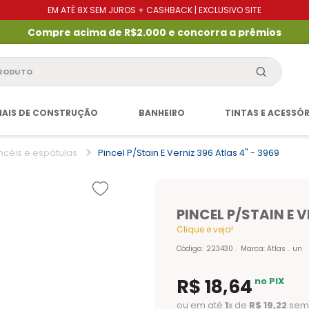
EM ATÉ 8X SEM JUROS + CASHBACK | EXCLUSIVO SITE
Compre acima de R$2.000 e concorra a prêmios
produto
IAIS DE CONSTRUÇÃO
BANHEIRO
TINTAS E ACESSÓ
ncéis e espátulas
Pincel P/stain E Verniz 396 Atlas 4" - 3969
PINCEL P/STAIN E V
Clique e veja!
Código
:
223430
Marca:
Atlas
un
R$
18
,
64
no PIX
ou em até
1
x de
R$
19
,
22
sem 