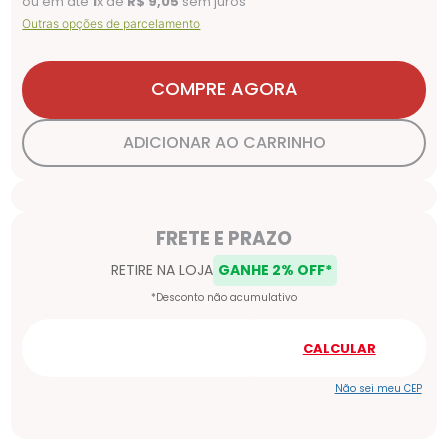
ou em até
1
x de
R$
9
,
05
sem juros
Outras opções de parcelamento
COMPRE AGORA
ADICIONAR AO CARRINHO
Não sei meu CEP