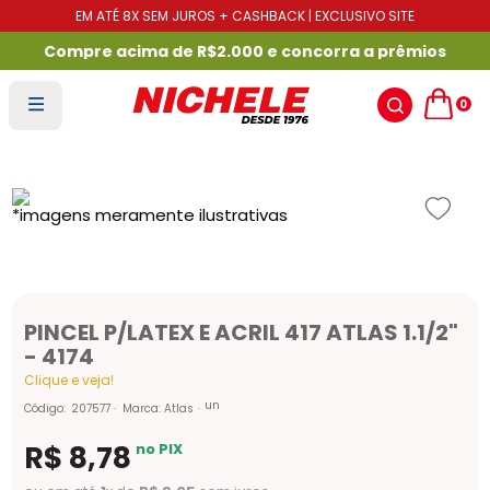
EM ATÉ 8X SEM JUROS + CASHBACK | EXCLUSIVO SITE
Compre acima de R$2.000 e concorra a prêmios
0
PINCEL P/LATEX E ACRIL 417 ATLAS 1.1/2"
- 4174
Clique e veja!
un
Código
:
207577
Marca:
Atlas
R$
8
,
78
no PIX