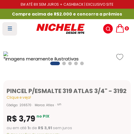
EM ATÉ 8X SEM JUROS + CASHBACK | EXCLUSIVO SITE
Compre acima de R$2.000 e concorra a prêmios
0
PINCEL P/ESMALTE 319 ATLAS 3/4" - 3192
Clique e veja!
un
Código
:
206570
Marca:
Atlas
R$
3
,
79
no PIX
ou em até
1
x de
R$
3
,
91
sem juros