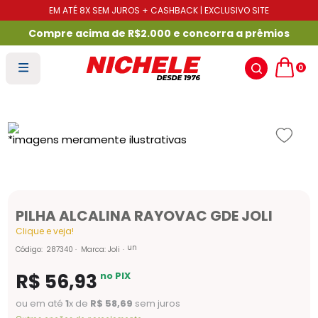
EM ATÉ 8X SEM JUROS + CASHBACK | EXCLUSIVO SITE
Compre acima de R$2.000 e concorra a prêmios
0
PILHA ALCALINA RAYOVAC GDE JOLI
Clique e veja!
un
Código
:
287340
Marca:
Joli
R$
56
,
93
no PIX
ou em até
1
x de
R$
58
,
69
sem juros