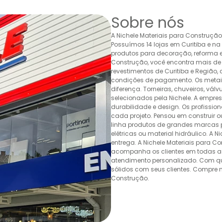
Sobre nós
A Nichele Materiais para Construçã
Possuímos 14 lojas em Curitiba e n
produtos para decoração, reforma e 
Construção, você encontra mais de 
revestimentos de Curitiba e Região,
condições de pagamento. Os metais,
diferença. Torneiras, chuveiros, v
selecionados pela Nichele. A empr
durabilidade e design. Os profissio
cada projeto. Pensou em construir 
linha produtos de grandes marcas pa
elétricas ou material hidráulico. A 
entrega. A Nichele Materiais para C
acompanha os clientes em todas as
atendimento personalizado. Com quas
sólidos com seus clientes. Compre n
Construção.