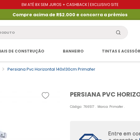
EM ATÉ 8X SEM JUROS + CASHBACK | EXCLUSIVO SITE
Compre acima de R$2.000 e concorra a prêmios
produto
IAIS DE CONSTRUÇÃO
BANHEIRO
TINTAS E ACESSÓ
Persiana Pvc Horizontal 140x130cm Primafer
PERSIANA PVC HORIZ
Código
:
766517
Marca:
Primafer