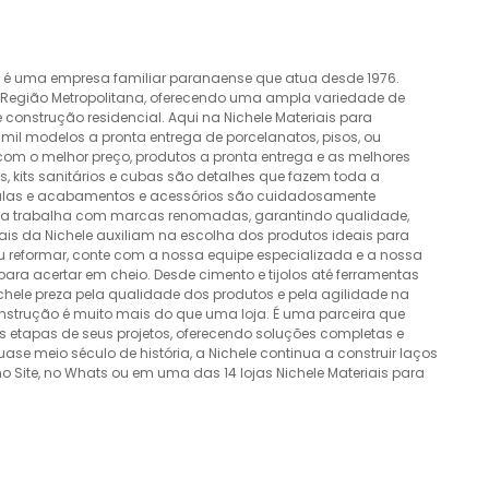
o é uma empresa familiar paranaense que atua desde 1976.
a Região Metropolitana, oferecendo uma ampla variedade de
construção residencial. Aqui na Nichele Materiais para
mil modelos a pronta entrega de porcelanatos, pisos, ou
 com o melhor preço, produtos a pronta entrega e as melhores
 kits sanitários e cubas são detalhes que fazem toda a
álvulas e acabamentos e acessórios são cuidadosamente
esa trabalha com marcas renomadas, garantindo qualidade,
nais da Nichele auxiliam na escolha dos produtos ideais para
ou reformar, conte com a nossa equipe especializada e a nossa
ra acertar em cheio. Desde cimento e tijolos até ferramentas
Nichele preza pela qualidade dos produtos e pela agilidade na
onstrução é muito mais do que uma loja. É uma parceira que
 etapas de seus projetos, oferecendo soluções completas e
e meio século de história, a Nichele continua a construir laços
o Site, no Whats ou em uma das 14 lojas Nichele Materiais para