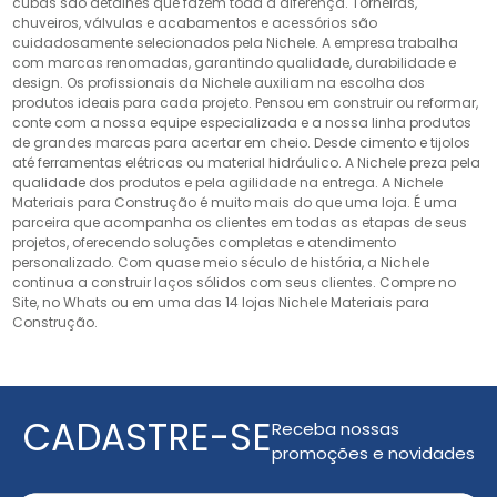
cubas são detalhes que fazem toda a diferença. Torneiras,
chuveiros, válvulas e acabamentos e acessórios são
cuidadosamente selecionados pela Nichele. A empresa trabalha
com marcas renomadas, garantindo qualidade, durabilidade e
design. Os profissionais da Nichele auxiliam na escolha dos
produtos ideais para cada projeto. Pensou em construir ou reformar,
conte com a nossa equipe especializada e a nossa linha produtos
de grandes marcas para acertar em cheio. Desde cimento e tijolos
até ferramentas elétricas ou material hidráulico. A Nichele preza pela
qualidade dos produtos e pela agilidade na entrega. A Nichele
Materiais para Construção é muito mais do que uma loja. É uma
parceira que acompanha os clientes em todas as etapas de seus
projetos, oferecendo soluções completas e atendimento
personalizado. Com quase meio século de história, a Nichele
continua a construir laços sólidos com seus clientes. Compre no
Site, no Whats ou em uma das 14 lojas Nichele Materiais para
Construção.
CADASTRE-SE
Receba nossas
promoções e novidades