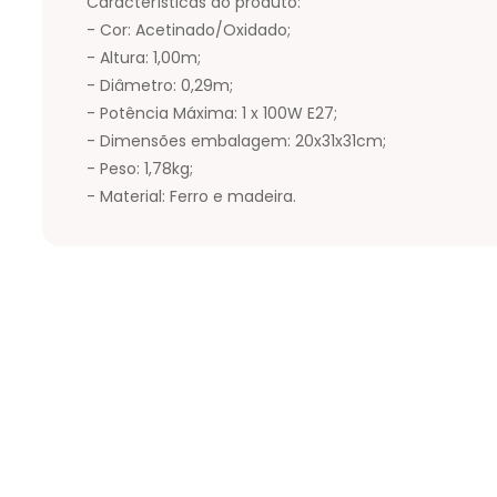
Características do produto:
- Cor: Acetinado/Oxidado;
- Altura: 1,00m;
- Diâmetro: 0,29m;
- Potência Máxima: 1 x 100W E27;
- Dimensões embalagem: 20x31x31cm;
- Peso: 1,78kg;
- Material: Ferro e madeira.