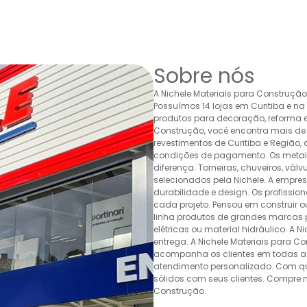
Sobre nós
A Nichele Materiais para Construçã
Possuímos 14 lojas em Curitiba e n
produtos para decoração, reforma e 
Construção, você encontra mais de 
revestimentos de Curitiba e Região,
condições de pagamento. Os metais,
diferença. Torneiras, chuveiros, v
selecionados pela Nichele. A empr
durabilidade e design. Os profissio
cada projeto. Pensou em construir 
linha produtos de grandes marcas pa
elétricas ou material hidráulico. A 
entrega. A Nichele Materiais para C
acompanha os clientes em todas as
atendimento personalizado. Com quas
sólidos com seus clientes. Compre n
Construção.