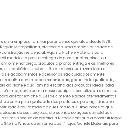
o é uma empresa familiar paranaense que atua desde 1976.
a Região Metropolitana, oferecendo uma ampla variedade de
construção residencial. Aqui na Nichele Materiais para
mil modelos a pronta entrega de porcelanatos, pisos, ou
 com o melhor preço, produtos a pronta entrega e as melhores
 kits sanitários e cubas são detalhes que fazem toda a
álvulas e acabamentos e acessórios são cuidadosamente
esa trabalha com marcas renomadas, garantindo qualidade,
nais da Nichele auxiliam na escolha dos produtos ideais para
ou reformar, conte com a nossa equipe especializada e a nossa
ra acertar em cheio. Desde cimento e tijolos até ferramentas
Nichele preza pela qualidade dos produtos e pela agilidade na
onstrução é muito mais do que uma loja. É uma parceira que
 etapas de seus projetos, oferecendo soluções completas e
e meio século de história, a Nichele continua a construir laços
o Site, no Whats ou em uma das 14 lojas Nichele Materiais para