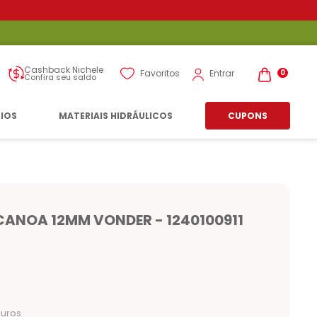
Cashback Nichele
Entrar
Favoritos
0
Confira seu saldo
RIOS
MATERIAIS HIDRÁULICOS
CUPONS
 CANOA 12MM VONDER - 1240100911
n
juros