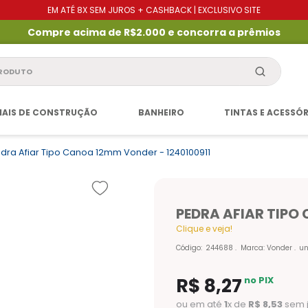
EM ATÉ 8X SEM JUROS + CASHBACK | EXCLUSIVO SITE
Compre acima de R$2.000 e concorra a prêmios
produto
IAIS DE CONSTRUÇÃO
BANHEIRO
TINTAS E ACESSÓ
dra Afiar Tipo Canoa 12mm Vonder - 1240100911
PEDRA AFIAR TIPO
Clique e veja!
Código
:
244688
Marca:
Vonder
u
R$
8
,
27
no PIX
ou em até
1
x de
R$
8
,
53
sem 