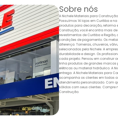
Sobre nós
A Nichele Materiais para Construçã
Possuímos 14 lojas em Curitiba e n
produtos para decoração, reforma e 
Construção, você encontra mais de 
revestimentos de Curitiba e Região,
condições de pagamento. Os metais,
diferença. Torneiras, chuveiros, v
selecionados pela Nichele. A empr
durabilidade e design. Os profissio
cada projeto. Pensou em construir 
linha produtos de grandes marcas pa
elétricas ou material hidráulico. A 
entrega. A Nichele Materiais para C
acompanha os clientes em todas as
atendimento personalizado. Com quas
sólidos com seus clientes. Compre n
Construção.