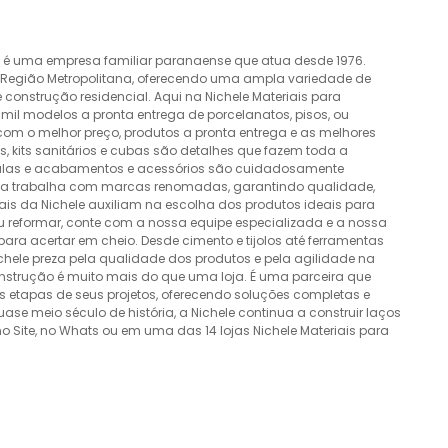
o é uma empresa familiar paranaense que atua desde 1976.
a Região Metropolitana, oferecendo uma ampla variedade de
construção residencial. Aqui na Nichele Materiais para
mil modelos a pronta entrega de porcelanatos, pisos, ou
 com o melhor preço, produtos a pronta entrega e as melhores
 kits sanitários e cubas são detalhes que fazem toda a
álvulas e acabamentos e acessórios são cuidadosamente
esa trabalha com marcas renomadas, garantindo qualidade,
nais da Nichele auxiliam na escolha dos produtos ideais para
ou reformar, conte com a nossa equipe especializada e a nossa
ra acertar em cheio. Desde cimento e tijolos até ferramentas
Nichele preza pela qualidade dos produtos e pela agilidade na
onstrução é muito mais do que uma loja. É uma parceira que
 etapas de seus projetos, oferecendo soluções completas e
e meio século de história, a Nichele continua a construir laços
o Site, no Whats ou em uma das 14 lojas Nichele Materiais para