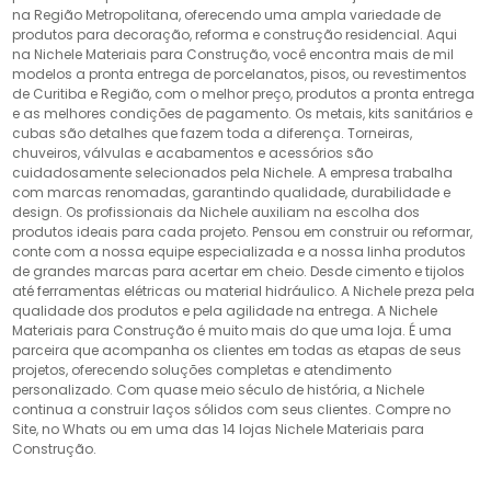
na Região Metropolitana, oferecendo uma ampla variedade de
produtos para decoração, reforma e construção residencial. Aqui
na Nichele Materiais para Construção, você encontra mais de mil
modelos a pronta entrega de porcelanatos, pisos, ou revestimentos
de Curitiba e Região, com o melhor preço, produtos a pronta entrega
e as melhores condições de pagamento. Os metais, kits sanitários e
cubas são detalhes que fazem toda a diferença. Torneiras,
chuveiros, válvulas e acabamentos e acessórios são
cuidadosamente selecionados pela Nichele. A empresa trabalha
com marcas renomadas, garantindo qualidade, durabilidade e
design. Os profissionais da Nichele auxiliam na escolha dos
produtos ideais para cada projeto. Pensou em construir ou reformar,
conte com a nossa equipe especializada e a nossa linha produtos
de grandes marcas para acertar em cheio. Desde cimento e tijolos
até ferramentas elétricas ou material hidráulico. A Nichele preza pela
qualidade dos produtos e pela agilidade na entrega. A Nichele
Materiais para Construção é muito mais do que uma loja. É uma
parceira que acompanha os clientes em todas as etapas de seus
projetos, oferecendo soluções completas e atendimento
personalizado. Com quase meio século de história, a Nichele
continua a construir laços sólidos com seus clientes. Compre no
Site, no Whats ou em uma das 14 lojas Nichele Materiais para
Construção.