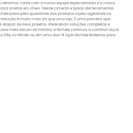
ou reformar, conte com a nossa equipe especializada e a nossa
ra acertar em cheio. Desde cimento e tijolos até ferramentas
Nichele preza pela qualidade dos produtos e pela agilidade na
onstrução é muito mais do que uma loja. É uma parceira que
 etapas de seus projetos, oferecendo soluções completas e
e meio século de história, a Nichele continua a construir laços
o Site, no Whats ou em uma das 14 lojas Nichele Materiais para
ENVIAR