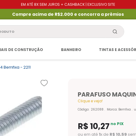
EM ATÉ 8X SEM JUROS + CASHBACK | EXCLUSIVO SITE
Compre acima de R$2.000 e concorra a prêmios
produto
IAIS DE CONSTRUÇÃO
BANHEIRO
TINTAS E ACESSÓ
4 Bemfixa - 2211
PARAFUSO MAQUINA
Clique e veja!
Código
:
262088
Marca:
Bemfixa
u
R$
10
,
27
no PIX
ou em até
1
x de
R$
10
,
59
sem 