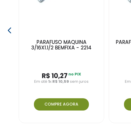
MM
PARAFUSO MAQUINA
PARAF
3/16X1.1/2 BEMFIXA - 2214
R$ 10,27
no PIX
Em até
1
x
R$ 10,59
sem juros
Em
COMPRE AGORA