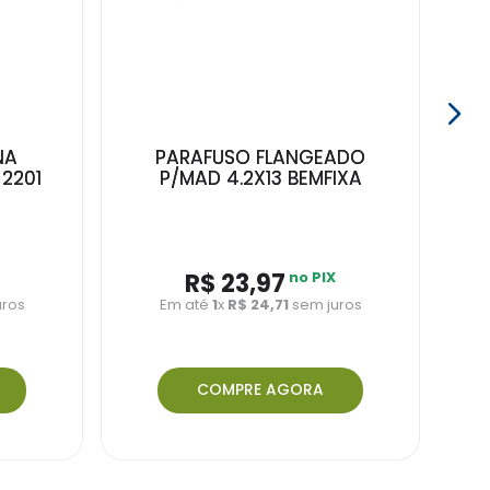
NA
PARAFUSO FLANGEADO
 2201
P/MAD 4.2X13 BEMFIXA
R$ 23,97
no PIX
uros
Em até
1
x
R$ 24,71
sem juros
COMPRE AGORA