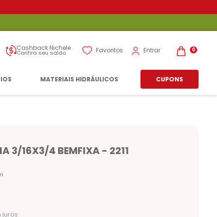
Cashback Nichele
Entrar
Favoritos
0
Confira seu saldo
RIOS
MATERIAIS HIDRÁULICOS
CUPONS
 3/16X3/4 BEMFIXA - 2211
n
juros