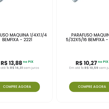
USO MAQUINA 1/4X1.1/4
PARAFUSO MAQUI
BEMFIXA - 2221
5/32X5/16 BEMFIXA -
R$ 13,88
no PIX
R$ 10,27
no PIX
 até
1
x
R$ 14,31
sem juros
Em até
1
x
R$ 10,59
sem j
COMPRE AGORA
COMPRE AGORA