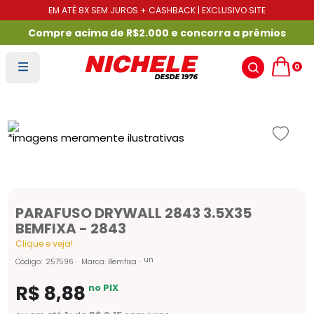
EM ATÉ 8X SEM JUROS + CASHBACK | EXCLUSIVO SITE
Compre acima de R$2.000 e concorra a prêmios
0
PARAFUSO DRYWALL 2843 3.5X35
BEMFIXA - 2843
Clique e veja!
un
Código
:
257596
Marca:
Bemfixa
R$
8
,
88
no PIX