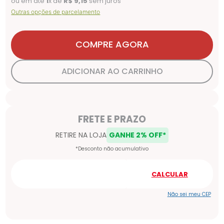
ou em até
1
x de
R$
9
,
15
sem juros
Outras opções de parcelamento
COMPRE AGORA
ADICIONAR AO CARRINHO
Não sei meu CEP