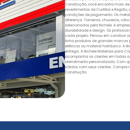
Construção, você encontra mais de 
revestimentos de Curitiba e Região,
condições de pagamento. Os metais,
diferença. Torneiras, chuveiros, v
selecionados pela Nichele. A empr
durabilidade e design. Os profissio
cada projeto. Pensou em construir 
linha produtos de grandes marcas pa
elétricas ou material hidráulico. A 
entrega. A Nichele Materiais para C
acompanha os clientes em todas as
atendimento personalizado. Com quas
sólidos com seus clientes. Compre n
Construção.