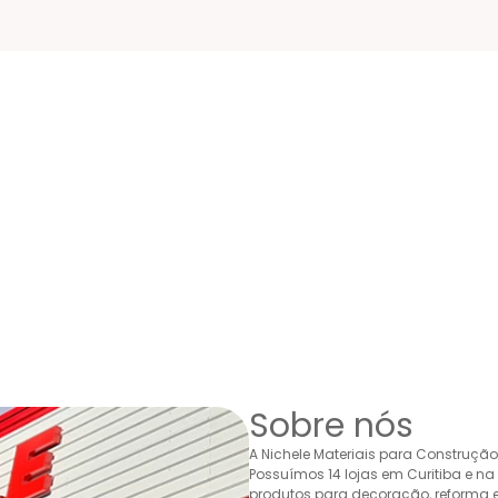
Sobre nós
A Nichele Materiais para Construçã
Possuímos 14 lojas em Curitiba e n
produtos para decoração, reforma e 