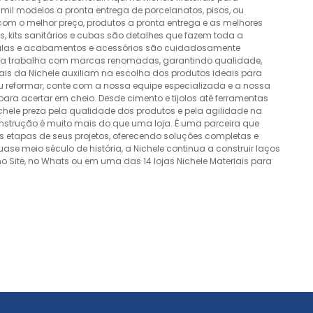
mil modelos a pronta entrega de porcelanatos, pisos, ou
 com o melhor preço, produtos a pronta entrega e as melhores
 kits sanitários e cubas são detalhes que fazem toda a
álvulas e acabamentos e acessórios são cuidadosamente
esa trabalha com marcas renomadas, garantindo qualidade,
nais da Nichele auxiliam na escolha dos produtos ideais para
ou reformar, conte com a nossa equipe especializada e a nossa
ra acertar em cheio. Desde cimento e tijolos até ferramentas
Nichele preza pela qualidade dos produtos e pela agilidade na
onstrução é muito mais do que uma loja. É uma parceira que
 etapas de seus projetos, oferecendo soluções completas e
e meio século de história, a Nichele continua a construir laços
o Site, no Whats ou em uma das 14 lojas Nichele Materiais para