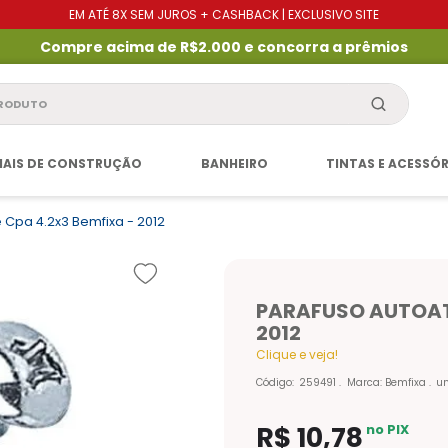
EM ATÉ 8X SEM JUROS + CASHBACK | EXCLUSIVO SITE
Compre acima de R$2.000 e concorra a prêmios
produto
IAIS DE CONSTRUÇÃO
BANHEIRO
TINTAS E ACESSÓ
 Cpa 4.2x3 Bemfixa - 2012
PARAFUSO AUTOAT
2012
Clique e veja!
Código
:
259491
Marca:
Bemfixa
u
R$
10
,
78
no PIX