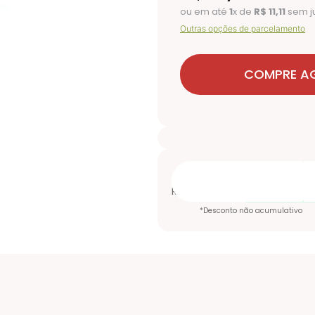
ou em até
1
x de
R$
11
,
11
sem j
Outras opções de parcelamento
COMPRE A