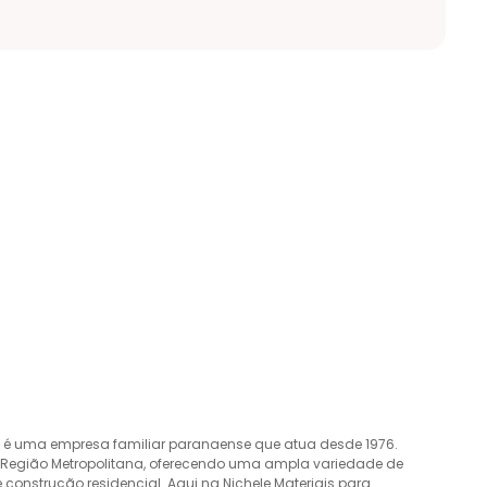
o é uma empresa familiar paranaense que atua desde 1976.
a Região Metropolitana, oferecendo uma ampla variedade de
construção residencial. Aqui na Nichele Materiais para