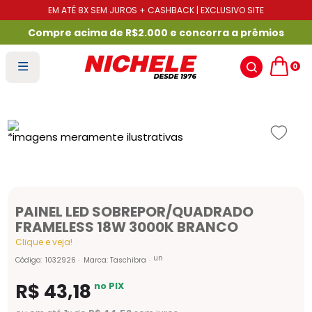
EM ATÉ 8X SEM JUROS + CASHBACK | EXCLUSIVO SITE
Compre acima de R$2.000 e concorra a prêmios
0
PAINEL LED SOBREPOR/QUADRADO
FRAMELESS 18W 3000K BRANCO
Clique e veja!
un
Código
:
1032926
Marca:
Taschibra
R$
43
,
18
no PIX