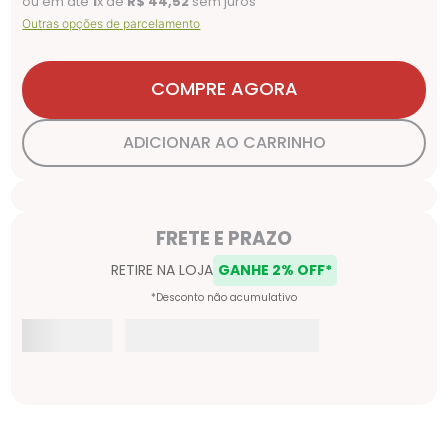
ou em até
1
x de
R$
44
,
52
sem juros
Outras opções de parcelamento
COMPRE AGORA
ADICIONAR AO CARRINHO