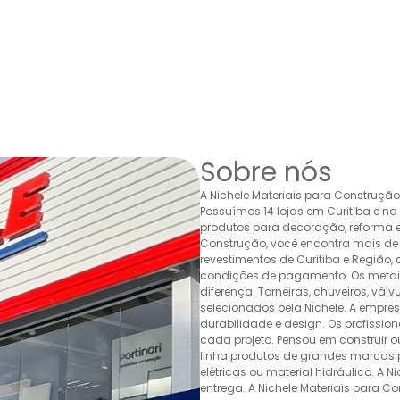
Sobre nós
A Nichele Materiais para Construçã
Possuímos 14 lojas em Curitiba e n
produtos para decoração, reforma e 
Construção, você encontra mais de 
revestimentos de Curitiba e Região,
condições de pagamento. Os metais,
diferença. Torneiras, chuveiros, v
selecionados pela Nichele. A empr
durabilidade e design. Os profissio
cada projeto. Pensou em construir 
linha produtos de grandes marcas pa
elétricas ou material hidráulico. A 
entrega. A Nichele Materiais para C