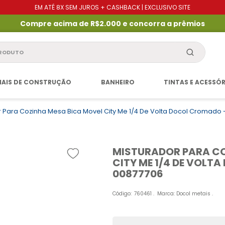
EM ATÉ 8X SEM JUROS + CASHBACK | EXCLUSIVO SITE
Compre acima de R$2.000 e concorra a prêmios
produto
IAIS DE CONSTRUÇÃO
BANHEIRO
TINTAS E ACESSÓ
r Para Cozinha Mesa Bica Movel City Me 1/4 De Volta Docol Cromado 
MISTURADOR PARA CO
CITY ME 1/4 DE VOLT
00877706
Código
:
760461
Marca:
Docol metais