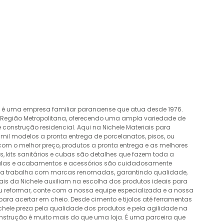
o é uma empresa familiar paranaense que atua desde 1976.
a Região Metropolitana, oferecendo uma ampla variedade de
construção residencial. Aqui na Nichele Materiais para
mil modelos a pronta entrega de porcelanatos, pisos, ou
 com o melhor preço, produtos a pronta entrega e as melhores
 kits sanitários e cubas são detalhes que fazem toda a
álvulas e acabamentos e acessórios são cuidadosamente
esa trabalha com marcas renomadas, garantindo qualidade,
nais da Nichele auxiliam na escolha dos produtos ideais para
ou reformar, conte com a nossa equipe especializada e a nossa
ra acertar em cheio. Desde cimento e tijolos até ferramentas
Nichele preza pela qualidade dos produtos e pela agilidade na
onstrução é muito mais do que uma loja. É uma parceira que