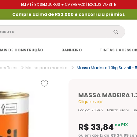
EM ATÉ 8X SEM JUROS + CASHBACK | EXCLUSIVO SITE
Compre acima de R$2.000 e concorra a prêmios
produto
IAIS DE CONSTRUÇÃO
BANHEIRO
TINTAS E ACESSÓ
perfícies
Massa para madeira
Massa Madeira 1.3kg Suvinil -
MASSA MADEIRA 1.
Clique e veja!
Código
:
205672
Marca:
Suvinil
un
R$
33
,
84
no PIX
ou em até
1
x de
R$
34
,
89
sem