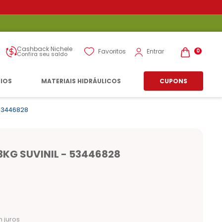
Cashback Nichele
Entrar
Favoritos
0
Confira seu saldo
RIOS
MATERIAIS HIDRÁULICOS
CUPONS
 53446828
3KG SUVINIL - 53446828
 juros