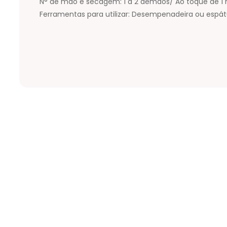
N° de mão e secagem: 1 a 2 demãos/ Ao toque de 1 h
Ferramentas para utilizar: Desempenadeira ou espát