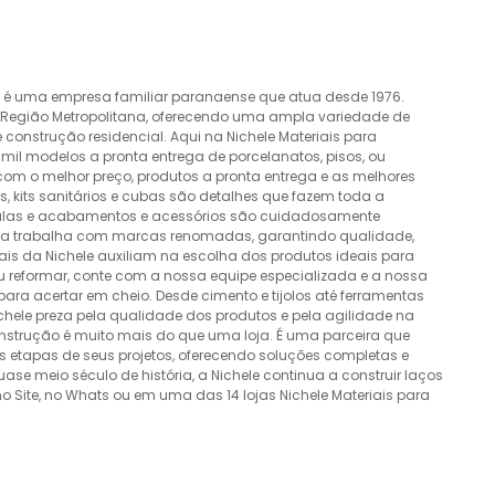
o é uma empresa familiar paranaense que atua desde 1976.
a Região Metropolitana, oferecendo uma ampla variedade de
construção residencial. Aqui na Nichele Materiais para
mil modelos a pronta entrega de porcelanatos, pisos, ou
 com o melhor preço, produtos a pronta entrega e as melhores
 kits sanitários e cubas são detalhes que fazem toda a
álvulas e acabamentos e acessórios são cuidadosamente
esa trabalha com marcas renomadas, garantindo qualidade,
nais da Nichele auxiliam na escolha dos produtos ideais para
ou reformar, conte com a nossa equipe especializada e a nossa
ra acertar em cheio. Desde cimento e tijolos até ferramentas
Nichele preza pela qualidade dos produtos e pela agilidade na
onstrução é muito mais do que uma loja. É uma parceira que
 etapas de seus projetos, oferecendo soluções completas e
e meio século de história, a Nichele continua a construir laços
o Site, no Whats ou em uma das 14 lojas Nichele Materiais para