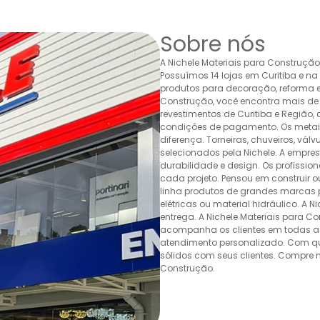
Sobre nós
A Nichele Materiais para Construçã
Possuímos 14 lojas em Curitiba e n
produtos para decoração, reforma e 
Construção, você encontra mais de 
revestimentos de Curitiba e Região,
condições de pagamento. Os metais,
diferença. Torneiras, chuveiros, v
selecionados pela Nichele. A empr
durabilidade e design. Os profissio
cada projeto. Pensou em construir 
linha produtos de grandes marcas pa
elétricas ou material hidráulico. A 
entrega. A Nichele Materiais para C
acompanha os clientes em todas as
atendimento personalizado. Com quas
sólidos com seus clientes. Compre n
Construção.