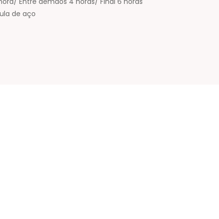
ora/ Entre demãos 4 horas/ Final 6 horas
ula de aço