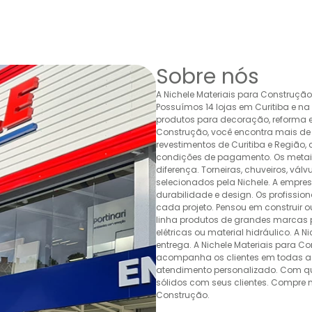
Sobre nós
A Nichele Materiais para Construçã
Possuímos 14 lojas em Curitiba e n
produtos para decoração, reforma e 
Construção, você encontra mais de 
revestimentos de Curitiba e Região,
condições de pagamento. Os metais,
diferença. Torneiras, chuveiros, v
selecionados pela Nichele. A empr
durabilidade e design. Os profissio
cada projeto. Pensou em construir 
linha produtos de grandes marcas pa
elétricas ou material hidráulico. A 
entrega. A Nichele Materiais para C
acompanha os clientes em todas as
atendimento personalizado. Com quas
sólidos com seus clientes. Compre n
Construção.