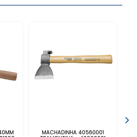
 40MM
MACHADINHA 40560001