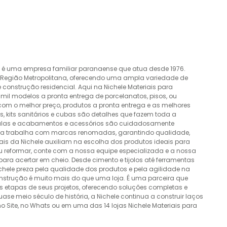
o é uma empresa familiar paranaense que atua desde 1976.
a Região Metropolitana, oferecendo uma ampla variedade de
construção residencial. Aqui na Nichele Materiais para
mil modelos a pronta entrega de porcelanatos, pisos, ou
 com o melhor preço, produtos a pronta entrega e as melhores
 kits sanitários e cubas são detalhes que fazem toda a
álvulas e acabamentos e acessórios são cuidadosamente
esa trabalha com marcas renomadas, garantindo qualidade,
nais da Nichele auxiliam na escolha dos produtos ideais para
ou reformar, conte com a nossa equipe especializada e a nossa
ra acertar em cheio. Desde cimento e tijolos até ferramentas
Nichele preza pela qualidade dos produtos e pela agilidade na
onstrução é muito mais do que uma loja. É uma parceira que
 etapas de seus projetos, oferecendo soluções completas e
e meio século de história, a Nichele continua a construir laços
o Site, no Whats ou em uma das 14 lojas Nichele Materiais para