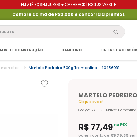
EM ATÉ 8X SEM JUROS + CASHBACK | EXCLUSIVO SITE
Compre acima de R$2.000 e concorra a prêmios
produto
IAIS DE CONSTRUÇÃO
BANHEIRO
TINTAS E ACESSÓ
e marretas
Martelo Pedreiro 500g Tramontina - 40456018
MARTELO PEDREIRO
Clique e veja!
Código
:
241892
Marca:
Tramontina
R$
77
,
49
no PIX
ou em até
1
x de
R$
79
,
89
sem