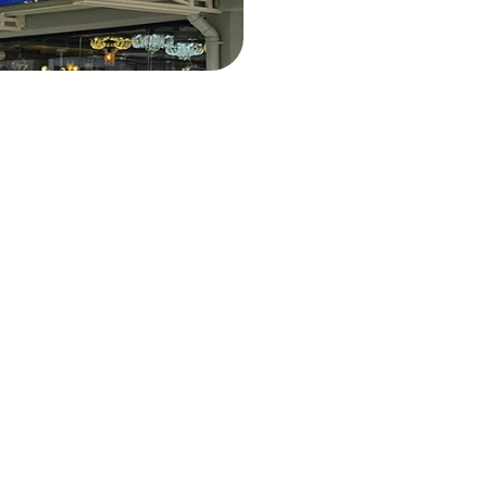
Contato
oja Física
Fale Conosco
oja Online
Trabalhe Conosco