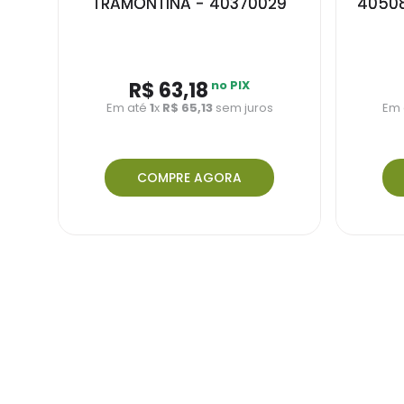
TRAMONTINA - 40370029
4050
R$ 63,18
no PIX
Em até
1
x
R$ 65,13
sem juros
Em 
COMPRE AGORA