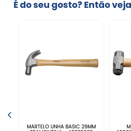
É do seu gosto? Então vej
95
MARTELO UNHA BASIC 29MM
M