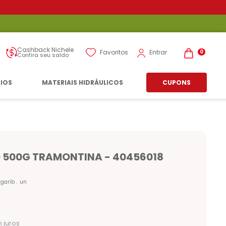
Cashback Nichele
Entrar
Favoritos
0
Confira seu saldo
RIOS
MATERIAIS HIDRÁULICOS
CUPONS
 500G TRAMONTINA - 40456018
 garib
un
 juros