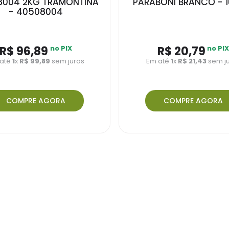
8004 2KG TRAMONTINA
PARABONI BRANCO - 1
- 40508004
R$ 96,89
no PIX
R$ 20,79
no PI
até
1
x
R$ 99,89
sem juros
Em até
1
x
R$ 21,43
sem j
COMPRE AGORA
COMPRE AGORA