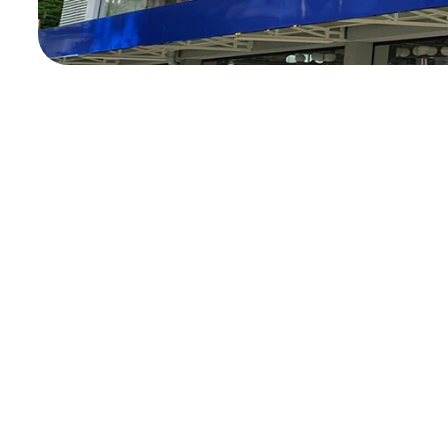
CADASTRE-SE
Receba nossas
promoções e novidades
Sobre
Políticas
Sobre a Nichele
Troca e Devolução L
Lojas e Serviços
Troca e Devolução L