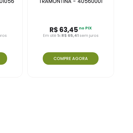
01056
TRAMONTINA - 40560001
X
R$ 63,45
no PIX
uros
Em até
1
x
R$ 65,41
sem juros
COMPRE AGORA