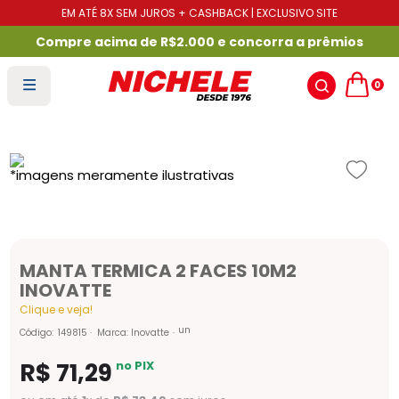
EM ATÉ 8X SEM JUROS + CASHBACK | EXCLUSIVO SITE
Compre acima de R$2.000 e concorra a prêmios
0
MANTA TERMICA 2 FACES 10M2
INOVATTE
Clique e veja!
un
Código
:
149815
Marca:
Inovatte
R$
71
,
29
no PIX