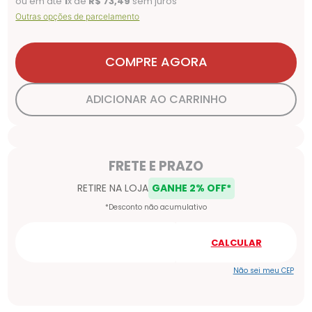
ou em até
1
x de
R$
73
,
49
sem juros
Outras opções de parcelamento
COMPRE AGORA
ADICIONAR AO CARRINHO
Não sei meu CEP