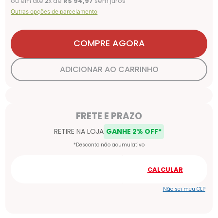
ou em até
2
x de
R$
94
,
97
sem juros
Outras opções de parcelamento
COMPRE AGORA
ADICIONAR AO CARRINHO
Não sei meu CEP