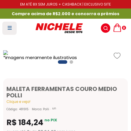
EM ATÉ 8X SEM JUROS + CASHBACK | EXCLUSIVO SITE
Compre acima de R$2.000 e concorra a prêmios
0
MALETA FERRAMENTAS COURO MEDIO
POLLI
Clique e veja!
un
Código
:
481915
Marca:
Polli
R$
184
,
24
no PIX