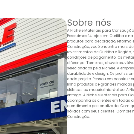
Sobre nós
A Nichele Materiais para Construçã
Possuímos 14 lojas em Curitiba e n
produtos para decoração, reforma e 
Construção, você encontra mais de 
revestimentos de Curitiba e Região,
condições de pagamento. Os metais,
diferença. Torneiras, chuveiros, v
selecionados pela Nichele. A empr
durabilidade e design. Os profissio
cada projeto. Pensou em construir 
linha produtos de grandes marcas pa
elétricas ou material hidráulico. A 
entrega. A Nichele Materiais para C
acompanha os clientes em todas as
atendimento personalizado. Com quas
sólidos com seus clientes. Compre n
Construção.