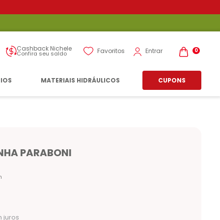
Cashback Nichele
Entrar
Favoritos
0
Confira seu saldo
RIOS
MATERIAIS HIDRÁULICOS
CUPONS
NHA PARABONI
n
 juros