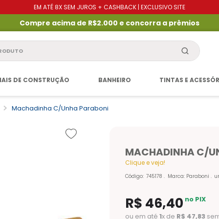
EM ATÉ 8X SEM JUROS + CASHBACK | EXCLUSIVO SITE
Compre acima de R$2.000 e concorra a prêmios
produto
IAIS DE CONSTRUÇÃO
BANHEIRO
TINTAS E ACESSÓ
Machadinha C/unha Paraboni
MACHADINHA C/U
Clique e veja!
Código
:
745178
Marca:
Paraboni
u
R$
46
,
40
no PIX
ou em até
1
x de
R$
47
,
83
sem