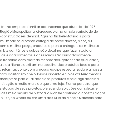
o é uma empresa familiar paranaense que atua desde 1976.
a Região Metropolitana, oferecendo uma ampla variedade de
construção residencial. Aqui na Nichele Materiais para
mil modelos a pronta entrega de porcelanatos, pisos, ou
 com o melhor preço, produtos a pronta entrega e as melhores
 kits sanitários e cubas são detalhes que fazem toda a
álvulas e acabamentos e acessórios são cuidadosamente
esa trabalha com marcas renomadas, garantindo qualidade,
nais da Nichele auxiliam na escolha dos produtos ideais para
ou reformar, conte com a nossa equipe especializada e a nossa
ra acertar em cheio. Desde cimento e tijolos até ferramentas
Nichele preza pela qualidade dos produtos e pela agilidade na
onstrução é muito mais do que uma loja. É uma parceira que
 etapas de seus projetos, oferecendo soluções completas e
e meio século de história, a Nichele continua a construir laços
o Site, no Whats ou em uma das 14 lojas Nichele Materiais para