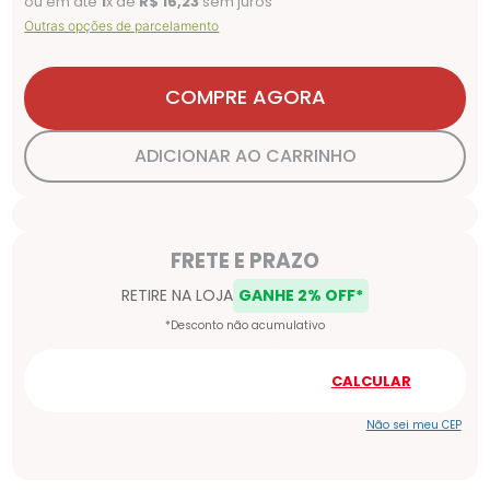
ou em até
1
x de
R$
16
,
23
sem juros
Outras opções de parcelamento
COMPRE AGORA
ADICIONAR AO CARRINHO
Não sei meu CEP