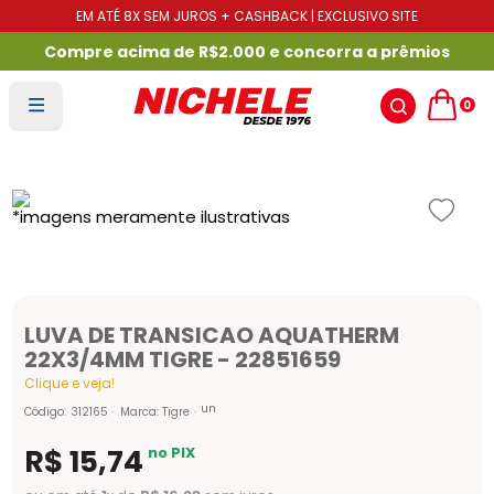
EM ATÉ 8X SEM JUROS + CASHBACK | EXCLUSIVO SITE
Compre acima de R$2.000 e concorra a prêmios
0
LUVA DE TRANSICAO AQUATHERM
22X3/4MM TIGRE - 22851659
Clique e veja!
un
Código
:
312165
Marca:
Tigre
R$
15
,
74
no PIX